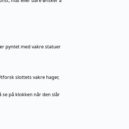
kunst, mat eller bare ønsker å
 er pyntet med vakre statuer
tforsk slottets vakre hager,
å se på klokken når den slår