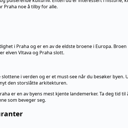
 og pulserende kulturliv. Enten du er interessert i historie, 
 Praha noe å tilby for alle.
dighet i Praha og er en av de eldste broene i Europa. Broen
er elven Vltava og Praha slott.
e slottene i verden og er et must-see når du besøker byen. U
nyt den storslåtte arkitekturen.
aha er en av byens mest kjente landemerker. Ta deg tid til 
rene som beveger seg.
uranter