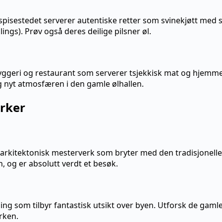
 spisestedet serverer autentiske retter som svinekjøtt med 
ings). Prøv også deres deilige pilsner øl.
ryggeri og restaurant som serverer tsjekkisk mat og hjemme
 nyt atmosfæren i den gamle ølhallen.
rker
rkitektonisk mesterverk som bryter med den tradisjonelle 
n, og er absolutt verdt et besøk.
ing som tilbyr fantastisk utsikt over byen. Utforsk de gamle
rken.