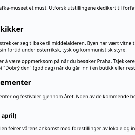
Kafka-museet et must. Utforsk utstillingene dedikert til for
skikker
strekker seg tilbake til middelalderen. Byen har vært vitne 
sin fortid under østerriksk, tysk og kommunistisk styre.
ker å være oppmerksom på når du besøker Praha. Tsjekkere h
si "Dobrý den" (god dag) når du går inn i en butikk eller res
ementer
menter og festivaler gjennom året. Noen av de kommende he
 april)
en feirer vårens ankomst med forestillinger av lokale og in