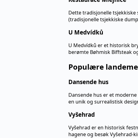
Dette tradisjonelle tsjekkiske
(tradisjonelle tsjekkiske dumpl
U Medvídků
U Medvídků er et historisk b
berømte Bøhmisk Biffsteak og
Populære landeme
Dansende hus
Dansende hus er et moderne a
en unik og surrealistisk desig
Vyšehrad
Vyšehrad er en historisk festn
hagene og besøk Vyšehrad-ki