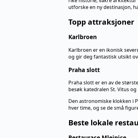
rike historie, vakre arkitektur
utforske en ny destinasjon, har
Topp attraksjoner
Karlbroen
Karlbroen er en ikonisk sever
og gir deg fantastisk utsikt ov
Praha slott
Praha slott er en av de størst
besøk katedralen St. Vitus og 
Den astronomiske klokken i Pr
hver time, og se de små figu
Beste lokale resta
Restaurace Mlejnice