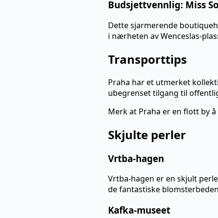
Budsjettvennlig: Miss So
Dette sjarmerende boutiqueho
i nærheten av Wenceslas-plass
Transporttips
Praha har et utmerket kollekti
ubegrenset tilgang til offentl
Merk at Praha er en flott by å
Skjulte perler
Vrtba-hagen
Vrtba-hagen er en skjult perl
de fantastiske blomsterbede
Kafka-museet