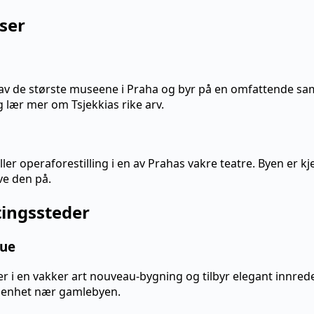
lser
v de største museene i Praha og byr på en omfattende saml
og lær mer om Tsjekkias rike arv.
a
ller operaforestilling i en av Prahas vakre teatre. Byen er kj
ve den på.
tingssteder
gue
ger i en vakker art nouveau-bygning og tilbyr elegant innre
iggenhet nær gamlebyen.