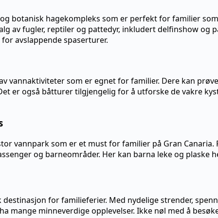
 og botanisk hagekompleks som er perfekt for familier som e
alg av fugler, reptiler og pattedyr, inkludert delfinshow og p
r for avslappende spaserturer.
g av vannaktiviteter som er egnet for familier. Dere kan prøv
et er også båtturer tilgjengelig for å utforske de vakre k
s
or vannpark som er et must for familier på Gran Canaria. P
bassenger og barneområder. Her kan barna leke og plaske h
sk destinasjon for familieferier. Med nydelige strender, spe
ien ha mange minneverdige opplevelser. Ikke nøl med å besøke