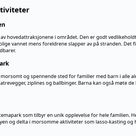
tiviteter
en
n av hovedattraksjonene i området. Den er godt vedlikehold
 rolige vannet mens foreldrene slapper av på stranden. Det f
dbarer.
Park
et morsomt og spennende sted for familier med barn i alle al
klatrevegger, ziplines og ballbinger. Barna kan også møte d
temapark som tilbyr en unik opplevelse for hele familien. 
byen og delta i morsomme aktiviteter som lasso-kasting og 