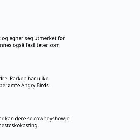
t og egner seg utmerket for
innes også fasiliteter som
dre. Parken har ulike
e berømte Angry Birds-
Her kan dere se cowboyshow, ri
hesteskokasting.