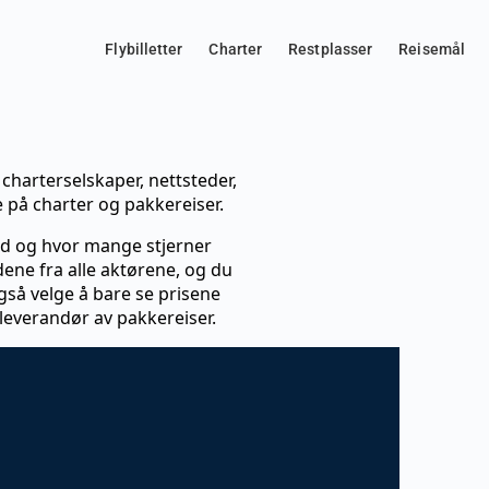
Flybilletter
Charter
Restplasser
Reisemål
 charterselskaper, nettsteder,
e på charter og pakkereiser.
ard og hvor mange stjerner
dene fra alle aktørene, og du
også velge å bare se prisene
-leverandør av pakkereiser.